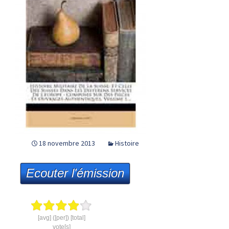
18 novembre 2013
Histoire
Ecouter l'émission
[avg] ([per]) [total]
vote[s]