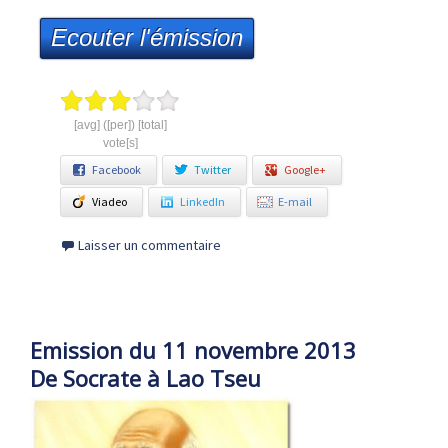
Ecouter l'émission
[avg] ([per]) [total]
vote[s]
Facebook
Twitter
Google+
Viadeo
LinkedIn
E-mail
Laisser un commentaire
Emission du 11 novembre 2013
De Socrate à Lao Tseu