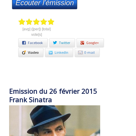
Ecouter l'émission
[avg] ([per]) [total]
vote[s]
Facebook
Twitter
Google+
Viadeo
LinkedIn
E-mail
Emission du 26 février 2015
Frank Sinatra