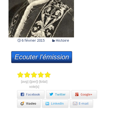
6 février 2015
Histoire
Ecouter l'émission
[avg] ([per]) [total]
vote[s]
Facebook
Twitter
Google+
Viadeo
LinkedIn
E-mail