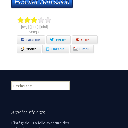
Ecouter l'émission
[avg] ([per]) [total]
vote[s]
Facebook
Twitter
Google+
Viadeo
LinkedIn
E-mail
Rechercher :
Articles récents
L’intégrale – La folle aventure des