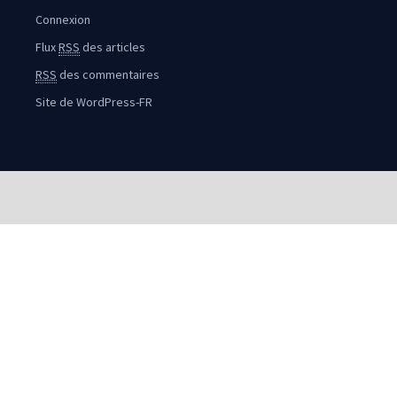
Connexion
Flux
RSS
des articles
RSS
des commentaires
Site de WordPress-FR