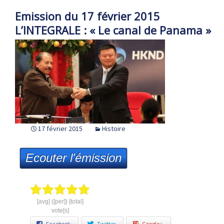
Emission du 17 février 2015
L’INTEGRALE : « Le canal de Panama »
17 février 2015
Histoire
Ecouter l'émission
[avg] ([per]) [total]
vote[s]
Facebook
Twitter
Google+