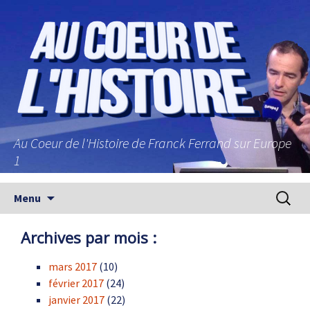
Au Coeur de l'Histoire de Franck Ferrand sur Europe
1
Aller au contenu principal
Recherc
Menu
Archives par mois :
mars 2017
(10)
février 2017
(24)
janvier 2017
(22)