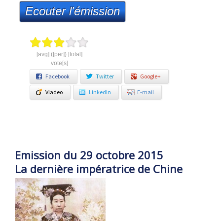
Ecouter l'émission
[avg] ([per]) [total]
vote[s]
Facebook
Twitter
Google+
Viadeo
LinkedIn
E-mail
Emission du 29 octobre 2015
La dernière impératrice de Chine