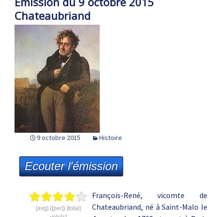
Emission du 9 octobre 2015
Chateaubriand
9 octobre 2015
Histoire
Ecouter l'émission
François-René, vicomte de
Chateaubriand, né à Saint-Malo le
[avg] ([per]) [total]