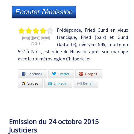
Ecouter l'émission
Frédégonde, Fried Gund en vieux
francique, Fried (paix) et Gund
[avg] ([per]) [total]
vote[s]
(bataille), née vers 545, morte en
597 à Paris, est reine de Neustrie après son mariage
avec le roi mérovingien Chilpéric Ier.
Facebook
Twitter
Google+
Viadeo
LinkedIn
E-mail
Emission du 24 octobre 2015
Justiciers