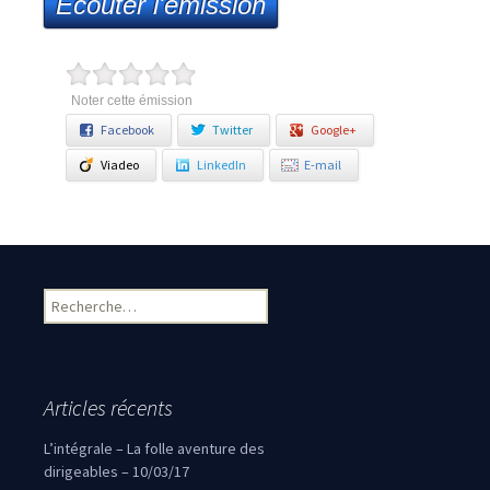
Ecouter l'émission
Noter cette émission
Facebook
Twitter
Google+
Viadeo
LinkedIn
E-mail
Rechercher :
Articles récents
L’intégrale – La folle aventure des
dirigeables – 10/03/17