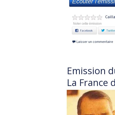
Ecouter l'émiss
Caill
Noter cette émission
Facebook
Twitte
Laisser un commentaire
Emission 
La France 