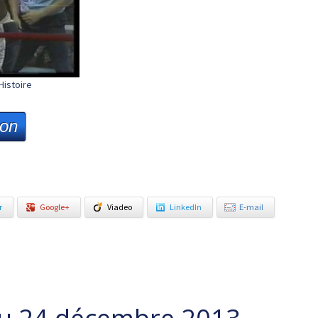
Histoire
ion
r
Google+
Viadeo
LinkedIn
E-mail