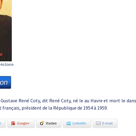
Histoire
ion
 Gustave René Coty, dit René Coty, né le au Havre et mort le da
t français, président de la République de 1954 à 1959.
r
Google+
Viadeo
LinkedIn
E-mail