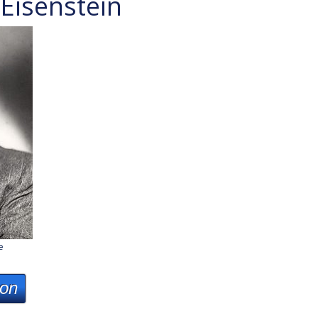
 Eisenstein
e
ion