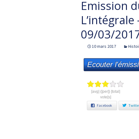
Emission d
L’intégrale
09/03/201
10 mars 2017
Histo
Ecouter l'émiss
[avg] ([per]) [total]
vote[s]
Facebook
Twitte