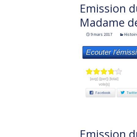
Emission d
Madame de 
9 mars 2017
Histoir
Ecouter l'émiss
[avg] ([per]) [total]
vote[s]
Facebook
Twitte
Emission d