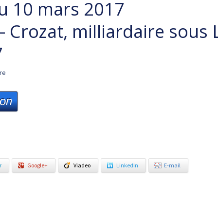
u 10 mars 2017
 – Crozat, milliardaire sous 
7
ire
ion
r
Google+
Viadeo
LinkedIn
E-mail