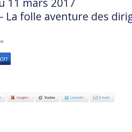
u 11 mars 2017
 – La folle aventure des diri
ire
ion
r
Google+
Viadeo
LinkedIn
E-mail