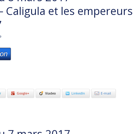
 – Caligula et les empereurs
7
e
ion
r
Google+
Viadeo
LinkedIn
E-mail
u 7 mars 2017