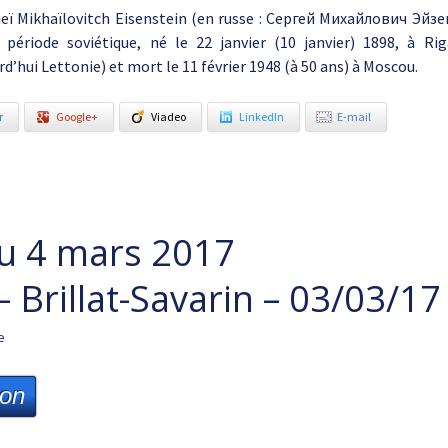
eï Mikhaïlovitch Eisenstein (en russe : Сергей Михайлович Эйзе
 période soviétique, né le 22 janvier (10 janvier) 1898, à R
rd’hui Lettonie) et mort le 11 février 1948 (à 50 ans) à Moscou.
r
Google+
Viadeo
LinkedIn
E-mail
u 4 mars 2017
 – Brillat-Savarin – 03/03/17
e
ion