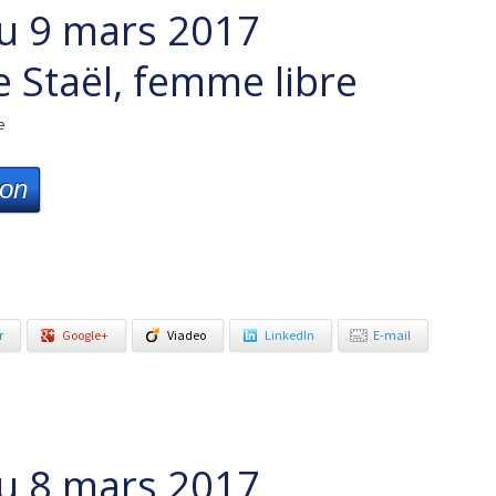
u 9 mars 2017
Staël, femme libre
e
ion
r
Google+
Viadeo
LinkedIn
E-mail
u 8 mars 2017