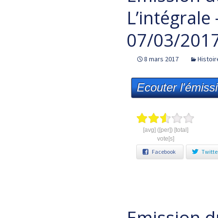
L’intégrale
07/03/201
8 mars 2017
Histoir
Ecouter l'émiss
[avg] ([per]) [total]
vote[s]
Facebook
Twitte
Emission d