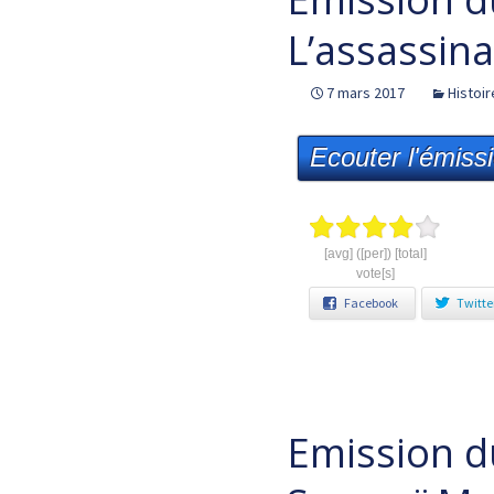
L’assassina
7 mars 2017
Histoir
Ecouter l'émiss
[avg] ([per]) [total]
vote[s]
Facebook
Twitte
Emission d