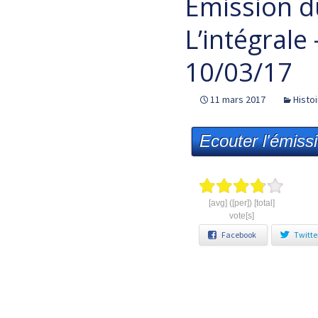
Emission d
L’intégrale
10/03/17
11 mars 2017
Histo
Ecouter l'émiss
[avg] ([per]) [total]
vote[s]
Facebook
Twitte