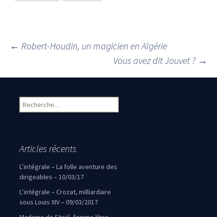
←
Robert-Houdin, un magicien en Algérie
Navigation des articles
Vous avez dit Jouvet ?
→
Rechercher :
Articles récents
L’intégrale – La folle aventure des
dirigeables – 10/03/17
L’intégrale – Crozat, milliardaire
sous Louis XIV – 09/03/2017