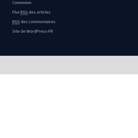
Connexion
Flux
RSS
des articles
RSS
des commentaires
Site de WordPress-FR