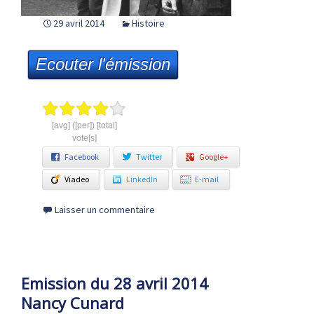
29 avril 2014
Histoire
Ecouter l'émission
[avg] ([per]) [total]
vote[s]
Facebook
Twitter
Google+
Viadeo
LinkedIn
E-mail
Laisser un commentaire
Emission du 28 avril 2014
Nancy Cunard