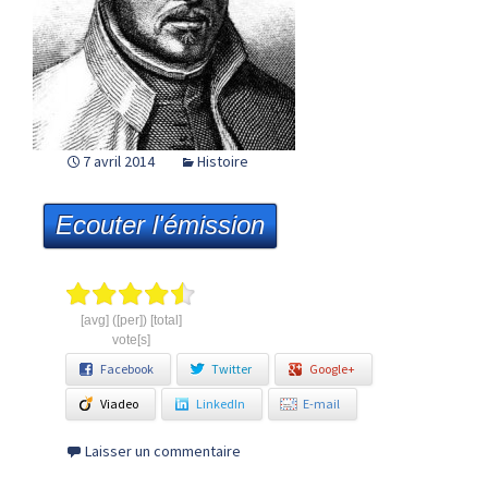
7 avril 2014
Histoire
Ecouter l'émission
[avg] ([per]) [total]
vote[s]
Facebook
Twitter
Google+
Viadeo
LinkedIn
E-mail
Laisser un commentaire