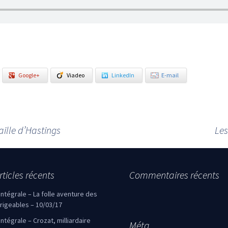
Google+
Viadeo
LinkedIn
E-mail
ille d’Hastings
Les
rticles récents
Commentaires récents
’intégrale – La folle aventure des
irigeables – 10/03/17
’intégrale – Crozat, milliardaire
Méta