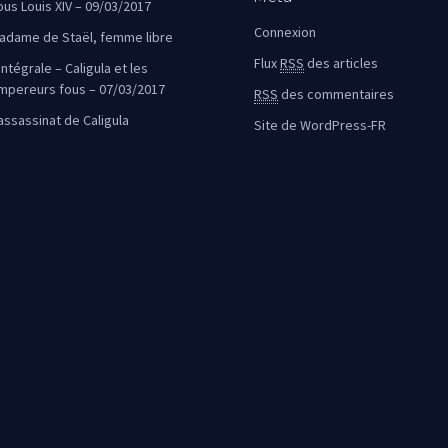
ous Louis XIV – 09/03/2017
Connexion
adame de Staël, femme libre
Flux
RSS
des articles
intégrale – Caligula et les
mpereurs fous – 07/03/2017
RSS
des commentaires
’assassinat de Caligula
Site de WordPress-FR