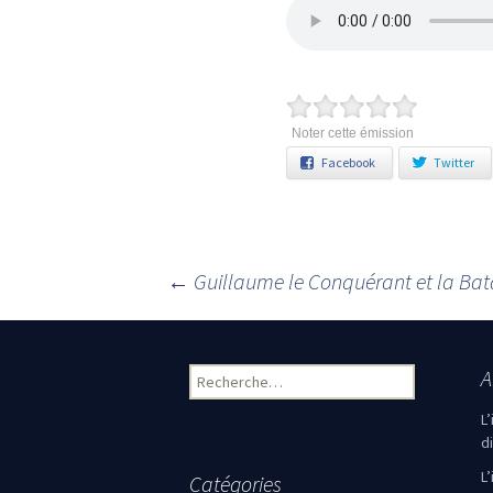
Noter cette émission
Facebook
Twitter
←
Guillaume le Conquérant et la Bata
Navigation des articles
A
Rechercher :
L
d
L
Catégories