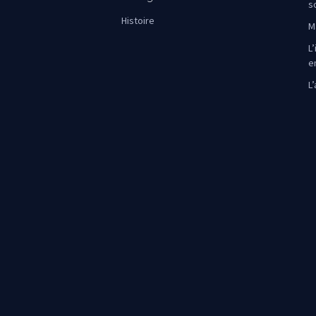
s
Histoire
M
L’
e
L