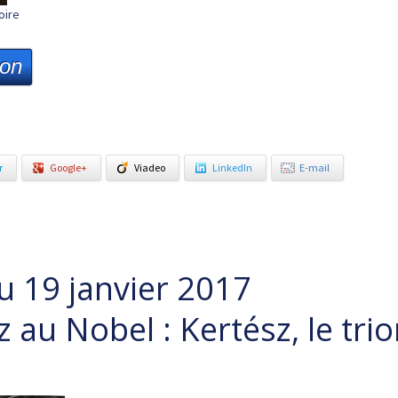
oire
ion
r
Google+
Viadeo
LinkedIn
E-mail
u 19 janvier 2017
 au Nobel : Kertész, le tri