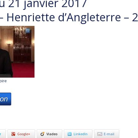
u 21 janvier 2017
 – Henriette d’Angleterre –
oire
ion
r
Google+
Viadeo
LinkedIn
E-mail