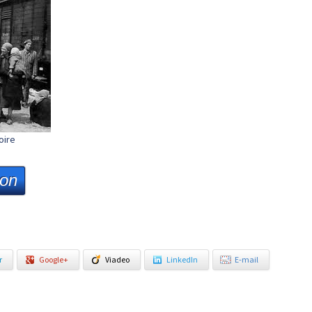
oire
ion
r
Google+
Viadeo
LinkedIn
E-mail