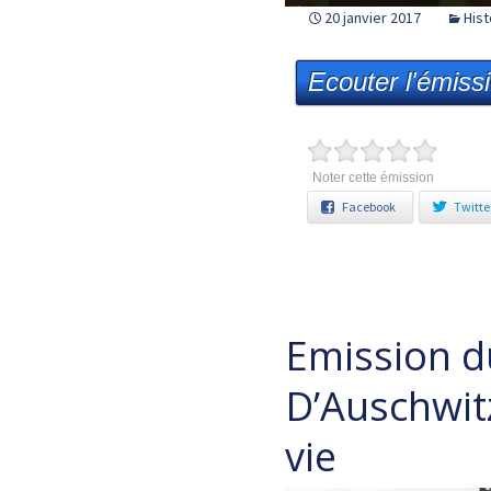
20 janvier 2017
Hist
Ecouter l'émiss
Noter cette émission
Facebook
Twitte
Emission d
D’Auschwitz
vie