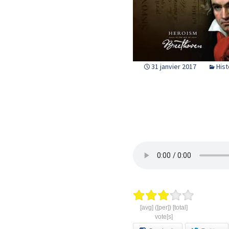
31 janvier 2017
Hist
[avg] ([per]) [total]
vote[s]