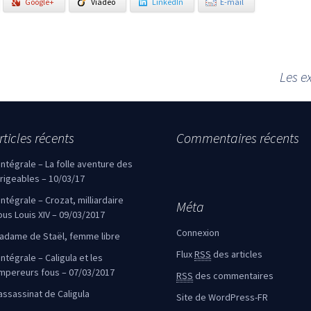
Google+
Viadeo
LinkedIn
E-mail
Les e
rticles récents
Commentaires récents
’intégrale – La folle aventure des
irigeables – 10/03/17
’intégrale – Crozat, milliardaire
Méta
ous Louis XIV – 09/03/2017
Connexion
adame de Staël, femme libre
Flux
RSS
des articles
intégrale – Caligula et les
mpereurs fous – 07/03/2017
RSS
des commentaires
’assassinat de Caligula
Site de WordPress-FR