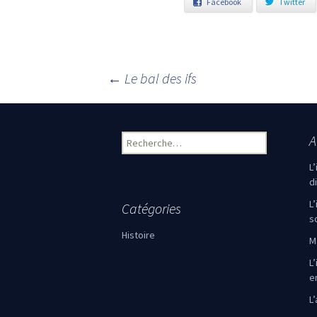
Facebook
Twitter
←
Le bal des ifs
Navigation des articles
A
Rechercher :
L
d
L
Catégories
s
Histoire
M
L’
e
L