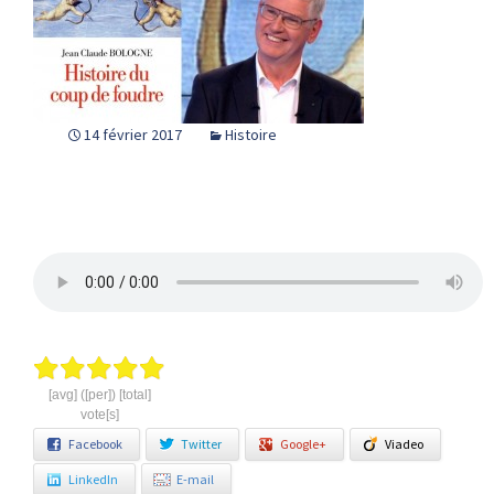
14 février 2017
Histoire
[avg] ([per]) [total]
vote[s]
Facebook
Twitter
Google+
Viadeo
LinkedIn
E-mail