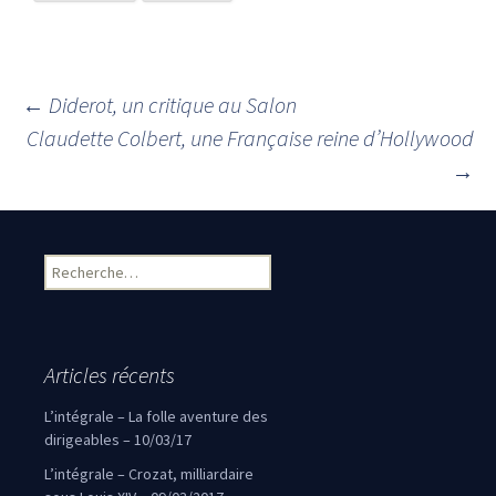
←
Diderot, un critique au Salon
Navigation des articles
Claudette Colbert, une Française reine d’Hollywood
→
Rechercher :
Articles récents
L’intégrale – La folle aventure des
dirigeables – 10/03/17
L’intégrale – Crozat, milliardaire