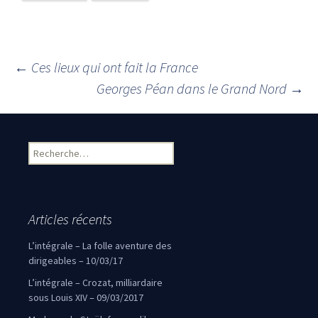
←
Ces lieux qui ont fait la France
Navigation des articles
Georges Péan dans le Grand Nord
→
Rechercher :
Articles récents
L’intégrale – La folle aventure des
dirigeables – 10/03/17
L’intégrale – Crozat, milliardaire
sous Louis XIV – 09/03/2017