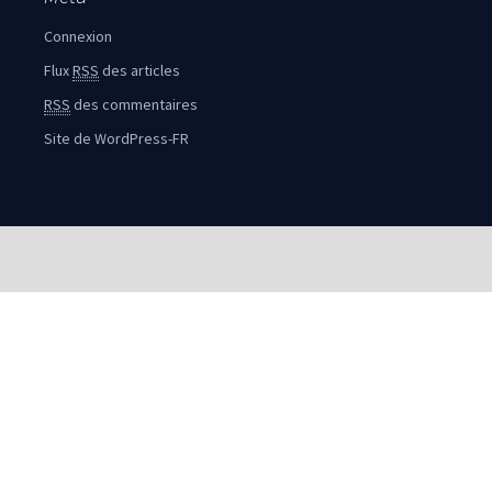
Connexion
Flux
RSS
des articles
RSS
des commentaires
Site de WordPress-FR