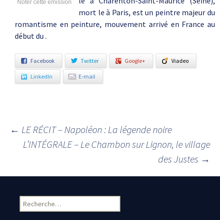
le à Charenton-Saint-Maurice (Seine),
Noter cette émission
mort le à Paris, est un peintre majeur du
romantisme en peinture, mouvement arrivé en France au
début du .
Facebook
Twitter
Google+
Viadeo
LinkedIn
E-mail
←
LE RÉCIT – Napoléon : La légende noire
Navigation des articles
L’INTÉGRALE – Le Chambon sur Lignon, le village
des Justes
→
Rechercher :