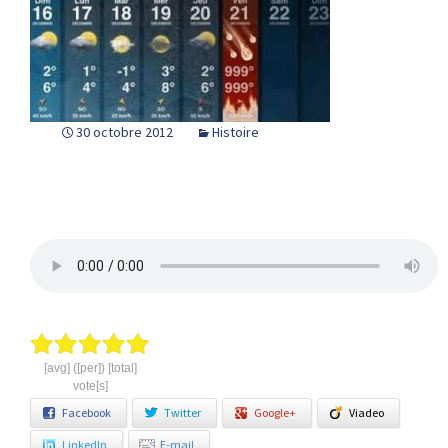
30 octobre 2012
Histoire
[avg] ([per]) [total]
vote[s]
Facebook
Twitter
Google+
Viadeo
LinkedIn
E-mail