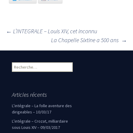
←
L’INTEGRALE – Louis XIV, cet inconnu
Navigation des articles
La Chapelle Sixtine a 500 ans
→
Rechercher :
Articles récents
L’intégrale – La folle aventure des
dirigeables – 10/03/17
L’intégrale – Crozat, milliardaire
sous Louis XIV – 09/03/2017