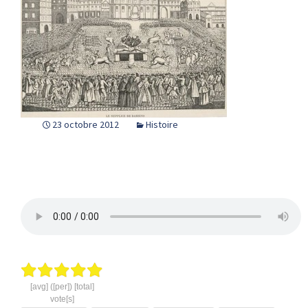
23 octobre 2012
Histoire
[avg] ([per]) [total]
vote[s]