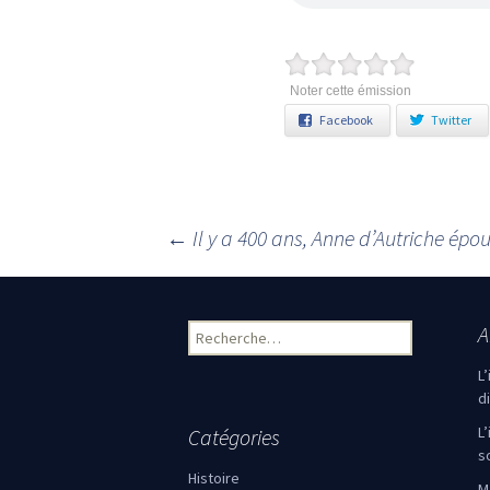
Noter cette émission
Facebook
Twitter
←
Il y a 400 ans, Anne d’Autriche épou
Navigation des articles
A
Rechercher :
L
d
L
Catégories
s
Histoire
M