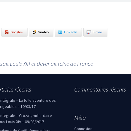
Google+
Viadeo
LinkedIn
E-mail
sait Louis XIII et devenait reine de France
rticles récents
Commentaires récents
’intégrale – La folle aventure des
irigeables – 10/03/17
’intégrale – Crozat, milliardaire
Méta
ous Louis XIV – 09/03/2017
Connexion
adame de Staël, femme libre