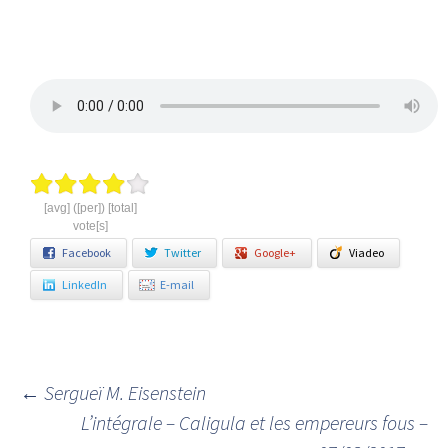
[avg] ([per]) [total]
vote[s]
Facebook
Twitter
Google+
Viadeo
LinkedIn
E-mail
←
Sergueï M. Eisenstein
Navigation des articles
L’intégrale – Caligula et les empereurs fous –