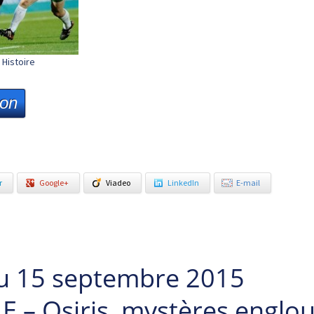
Histoire
ion
r
Google+
Viadeo
LinkedIn
E-mail
u 15 septembre 2015
 – Osiris, mystères englou