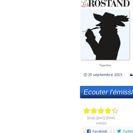
25 septembre 2015
Ecouter l'émiss
[avg] ([per]) [total]
vote[s]
Facebook
Twitte