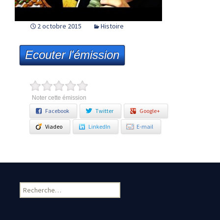
2 octobre 2015
Histoire
Ecouter l'émission
Noter cette émission
Facebook
Twitter
Google+
Viadeo
LinkedIn
E-mail
Rechercher :