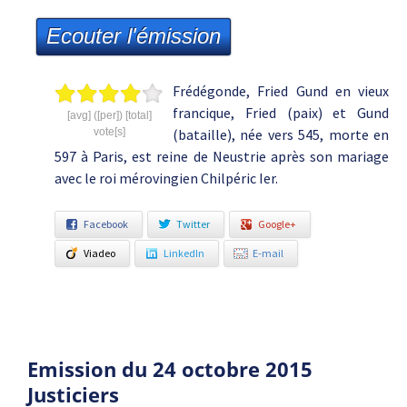
Ecouter l'émission
Frédégonde, Fried Gund en vieux
francique, Fried (paix) et Gund
[avg] ([per]) [total]
vote[s]
(bataille), née vers 545, morte en
597 à Paris, est reine de Neustrie après son mariage
avec le roi mérovingien Chilpéric Ier.
Facebook
Twitter
Google+
Viadeo
LinkedIn
E-mail
Emission du 24 octobre 2015
Justiciers