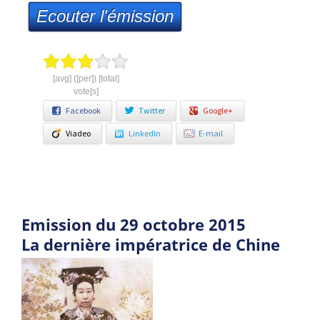
Ecouter l'émission
[avg] ([per]) [total]
vote[s]
Facebook
Twitter
Google+
Viadeo
LinkedIn
E-mail
Emission du 29 octobre 2015
La dernière impératrice de Chine