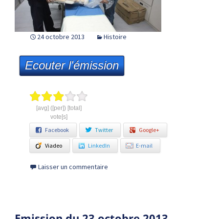
24 octobre 2013
Histoire
Ecouter l'émission
[avg] ([per]) [total]
vote[s]
Facebook
Twitter
Google+
Viadeo
LinkedIn
E-mail
Laisser un commentaire
Emission du 23 octobre 2013