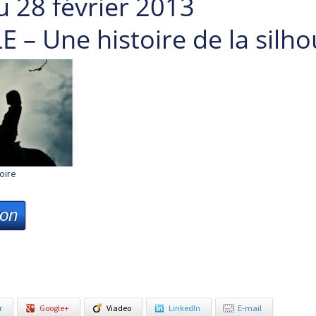
u 28 février 2013
 – Une histoire de la silho
oire
ion
r
Google+
Viadeo
LinkedIn
E-mail