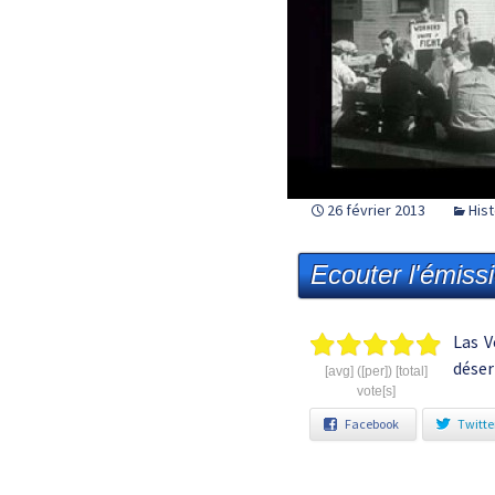
26 février 2013
Hist
Ecouter l'émiss
Las V
déser
[avg] ([per]) [total]
vote[s]
Facebook
Twitte