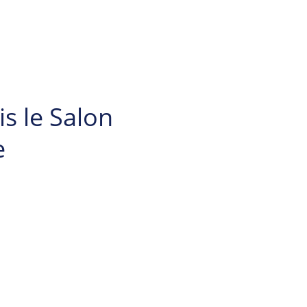
s le Salon
e