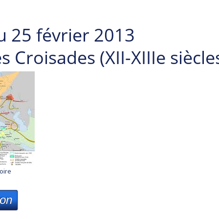
u 25 février 2013
 Croisades (XII-XIIIe siècle
oire
ion