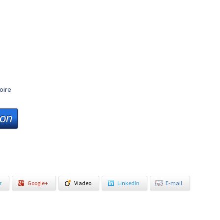
oire
ion
r
Google+
Viadeo
LinkedIn
E-mail