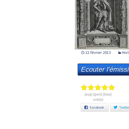
22 février 2013
Hist
Ecouter l'émiss
[avg] ([per]) [total]
vote[s]
Facebook
Twitte