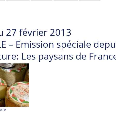
u 27 février 2013
 – Emission spéciale depui
lture: Les paysans de Franc
oire