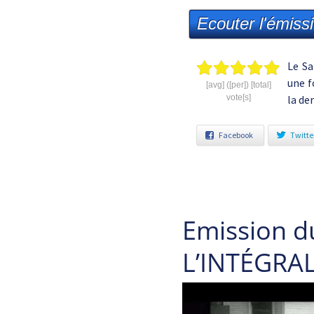
Ecouter l'émiss
Le Sa
une f
[avg] ([per]) [total]
vote[s]
la de
Facebook
Twitte
Emission d
L’INTÉGRAL