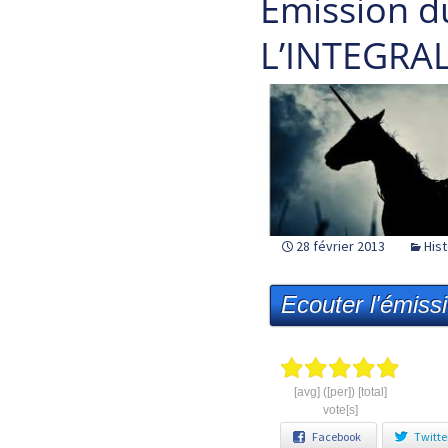
Emission d
L’INTEGRALE
28 février 2013
Hist
Ecouter l'émiss
[avg] ([per]) [total]
vote[s]
Facebook
Twitte