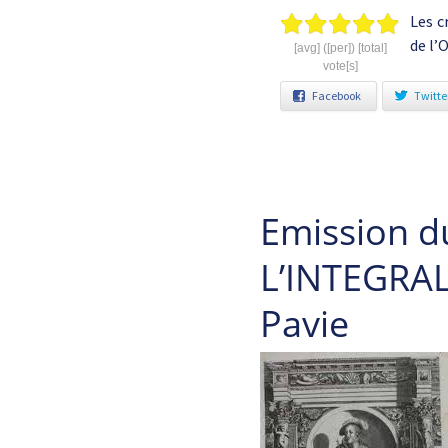
Les c
de l’
[avg] ([per]) [total]
vote[s]
Facebook
Twitte
Emission d
L’INTEGRALE
Pavie