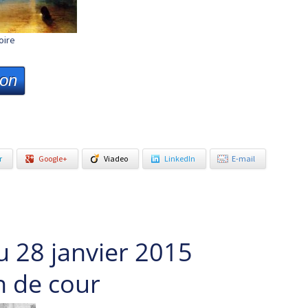
oire
ion
r
Google+
Viadeo
LinkedIn
E-mail
u 28 janvier 2015
n de cour