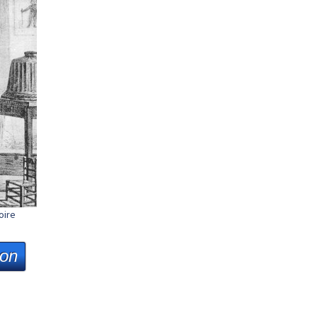
oire
ion