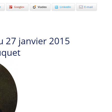
r
Google+
Viadeo
LinkedIn
E-mail
u 27 janvier 2015
uquet