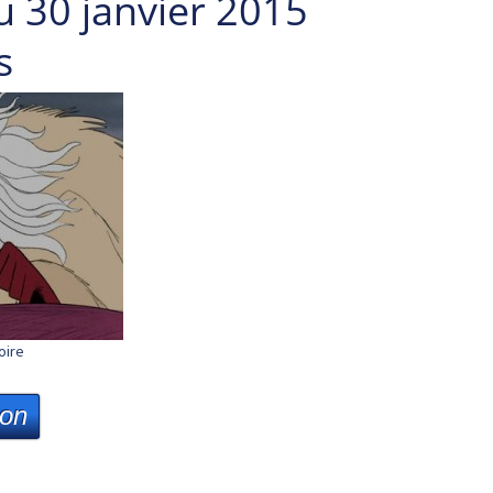
u 30 janvier 2015
s
oire
ion