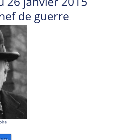
u 26 janvier 2015
chef de guerre
oire