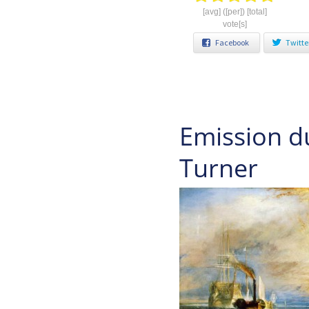
[avg] ([per]) [total]
vote[s]
Facebook
Twitte
Emission d
Turner