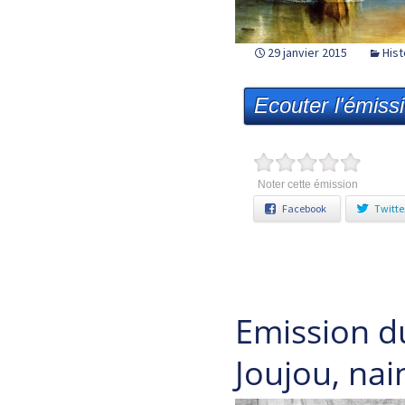
29 janvier 2015
Hist
Ecouter l'émiss
Noter cette émission
Facebook
Twitte
Emission d
Joujou, nai