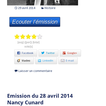
29 avril 2014
Histoire
Ecouter l'émission
[avg] ([per]) [total]
vote[s]
Facebook
Twitter
Google+
Viadeo
LinkedIn
E-mail
Laisser un commentaire
Emission du 28 avril 2014
Nancy Cunard