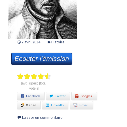
7 avril 2014
Histoire
Ecouter l'émission
[avg] ([per]) [total]
vote[s]
Facebook
Twitter
Google+
Viadeo
LinkedIn
E-mail
Laisser un commentaire