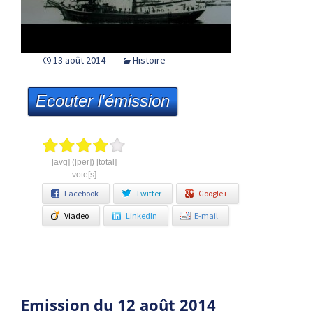
13 août 2014
Histoire
Ecouter l'émission
[avg] ([per]) [total]
vote[s]
Facebook
Twitter
Google+
Viadeo
LinkedIn
E-mail
Emission du 12 août 2014