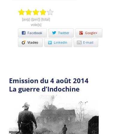
[avg] ([per]) [total]
vote[s]
Facebook
Twitter
Google+
Viadeo
LinkedIn
E-mail
Emission du 4 août 2014
La guerre d’Indochine