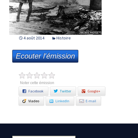
4 août 2014
Histoire
Ecouter l'émission
Noter cette émission
Facebook
Twitter
Google+
Viadeo
LinkedIn
E-mail