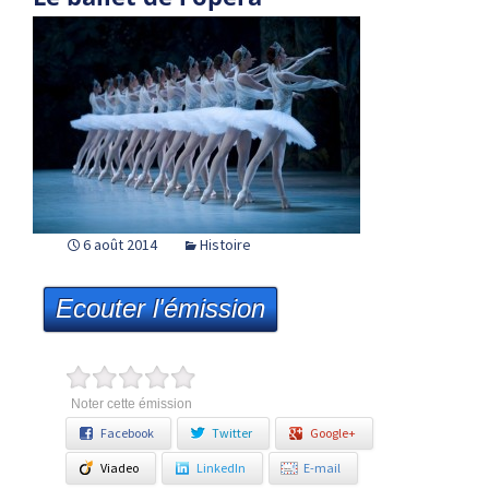
6 août 2014
Histoire
Ecouter l'émission
Noter cette émission
Facebook
Twitter
Google+
Viadeo
LinkedIn
E-mail