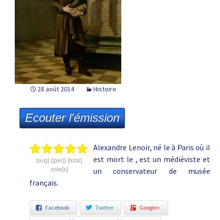
28 août 2014
Histoire
Ecouter l'émission
Alexandre Lenoir, né le à Paris où il
est mort le , est un médiéviste et
[avg] ([per]) [total]
vote[s]
un conservateur de musée
français.
Facebook
Twitter
Google+