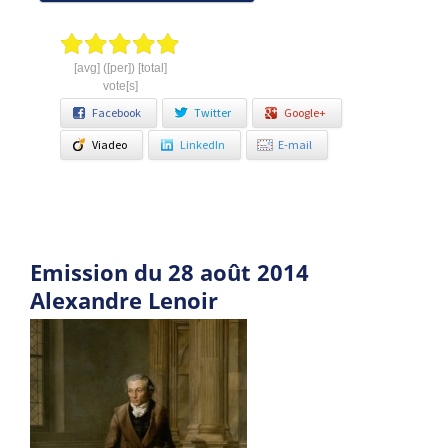
[avg] ([per]) [total]
vote[s]
Facebook
Twitter
Google+
Viadeo
LinkedIn
E-mail
Emission du 28 août 2014
Alexandre Lenoir