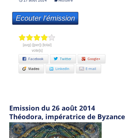
27 août 2014
Histoire
Ecouter l'émission
[avg] ([per]) [total]
vote[s]
Facebook
Twitter
Google+
Viadeo
LinkedIn
E-mail
Emission du 26 août 2014
Théodora, impératrice de Byzance