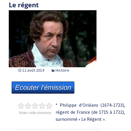
Le régent
12 août 2014
Histoire
Ecouter l'émission
* Philippe d’Orléans (1674-1723),
régent de France (de 1715 à 1722),
Noter cette émission
surnommé « Le Régent ».