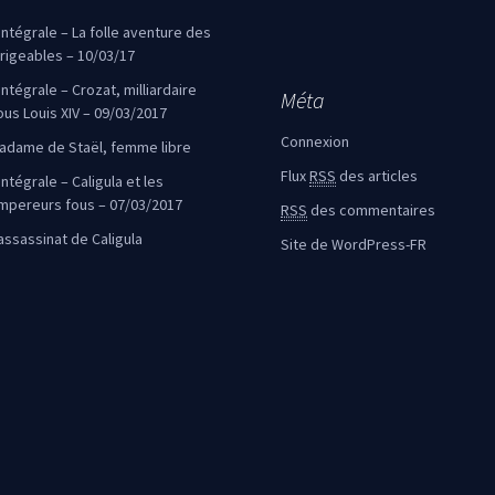
’intégrale – La folle aventure des
irigeables – 10/03/17
’intégrale – Crozat, milliardaire
Méta
ous Louis XIV – 09/03/2017
Connexion
adame de Staël, femme libre
Flux
RSS
des articles
intégrale – Caligula et les
mpereurs fous – 07/03/2017
RSS
des commentaires
’assassinat de Caligula
Site de WordPress-FR