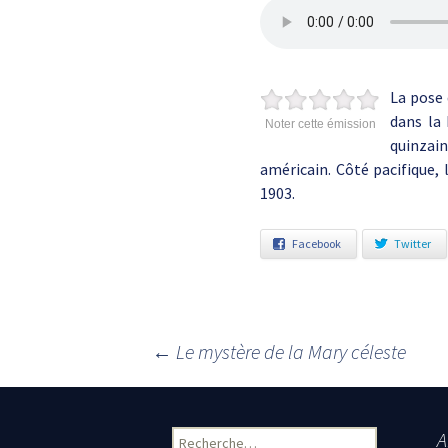
La pose 
dans la 
Noter cette émission
quinzai
américain. Côté pacifique,
1903.
Facebook
Twitter
←
Le mystère de la Mary céleste
Navigation des articles
A
Rechercher :