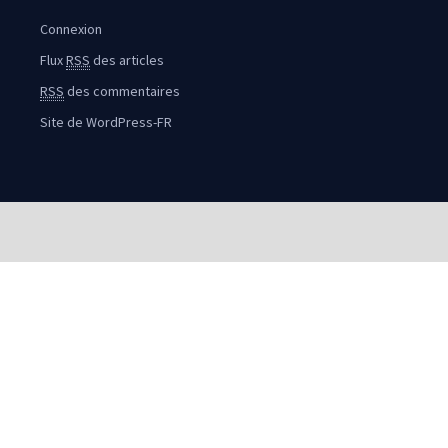
Connexion
Flux
RSS
des articles
RSS
des commentaires
Site de WordPress-FR