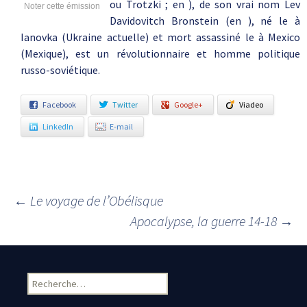
ou Trotzki ; en ), de son vrai nom Lev
Noter cette émission
Davidovitch Bronstein (en ), né le à
Ianovka (Ukraine actuelle) et mort assassiné le à Mexico
(Mexique), est un révolutionnaire et homme politique
russo-soviétique.
Facebook
Twitter
Google+
Viadeo
LinkedIn
E-mail
←
Le voyage de l’Obélisque
Navigation des articles
Apocalypse, la guerre 14-18
→
Rechercher :