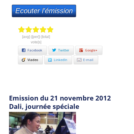
Ecouter l'émission
[avg] ([per]) [total]
vote[s]
Facebook
Twitter
Google+
Viadeo
LinkedIn
E-mail
Emission du 21 novembre 2012
Dali, journée spéciale