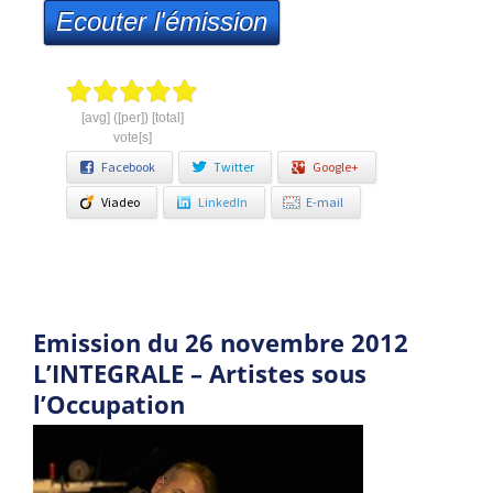
Ecouter l'émission
[avg] ([per]) [total]
vote[s]
Facebook
Twitter
Google+
Viadeo
LinkedIn
E-mail
Emission du 26 novembre 2012
L’INTEGRALE – Artistes sous
l’Occupation