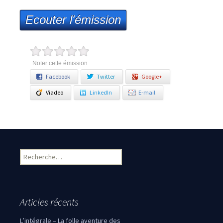
Ecouter l'émission
Noter cette émission
Facebook
Twitter
Google+
Viadeo
LinkedIn
E-mail
Rechercher :
Articles récents
L’intégrale – La folle aventure des