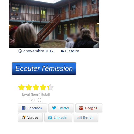
2 novembre 2012
Histoire
Ecouter l'émission
[avg] ([per]) [total]
vote[s]
Facebook
Twitter
Google+
Viadeo
LinkedIn
E-mail