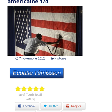
américaine 1/4
7 novembre 2012
Histoire
Ecouter l'émission
[avg] ([per]) [total]
vote[s]
Facebook
Twitter
Google+