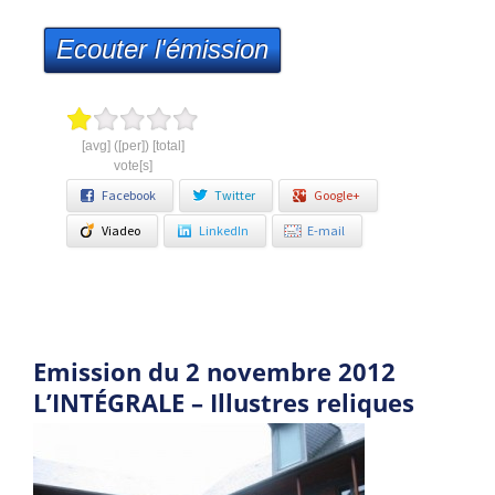
Ecouter l'émission
[avg] ([per]) [total]
vote[s]
Facebook
Twitter
Google+
Viadeo
LinkedIn
E-mail
Emission du 2 novembre 2012
L’INTÉGRALE – Illustres reliques