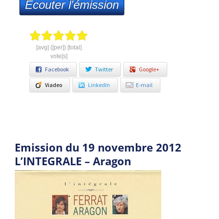
Ecouter l'émission
[avg] ([per]) [total]
vote[s]
Facebook
Twitter
Google+
Viadeo
LinkedIn
E-mail
Emission du 19 novembre 2012
L’INTEGRALE – Aragon