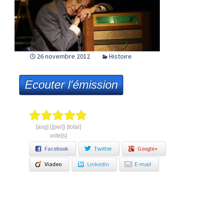
26 novembre 2012
Histoire
Ecouter l'émission
[avg] ([per]) [total]
vote[s]
Facebook
Twitter
Google+
Viadeo
LinkedIn
E-mail