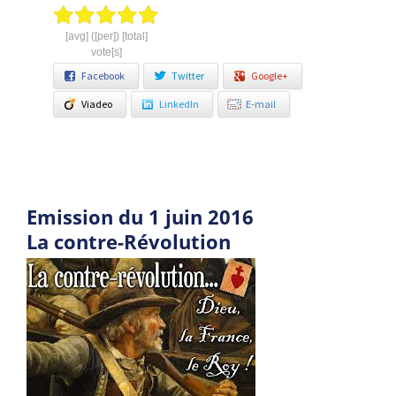
[avg] ([per]) [total]
vote[s]
Facebook
Twitter
Google+
Viadeo
LinkedIn
E-mail
Emission du 1 juin 2016
La contre-Révolution