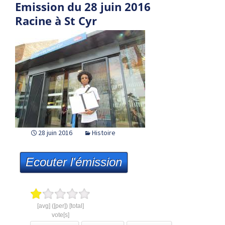
Emission du 28 juin 2016
Racine à St Cyr
28 juin 2016
Histoire
Ecouter l'émission
[avg] ([per]) [total]
vote[s]