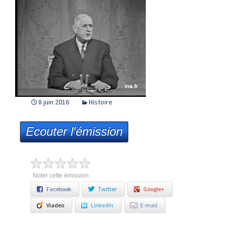
8 juin 2016
Histoire
Ecouter l'émission
Noter cette émission
Facebook
Twitter
Google+
Viadeo
LinkedIn
E-mail