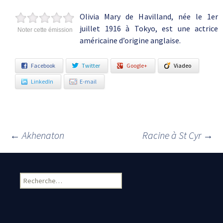
Olivia Mary de Havilland, née le 1er
juillet 1916 à Tokyo, est une actrice
Noter cette émission
américaine d’origine anglaise.
Facebook
Twitter
Google+
Viadeo
LinkedIn
E-mail
←
Akhenaton
Racine à St Cyr
→
Navigation des articles
Rechercher :