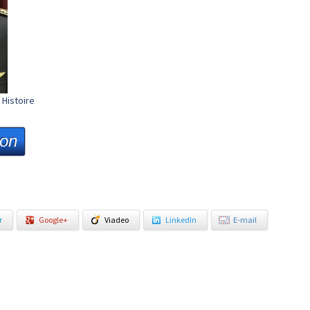
Histoire
ion
r
Google+
Viadeo
LinkedIn
E-mail