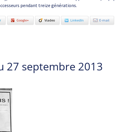
successeurs pendant treize générations.
r
Google+
Viadeo
LinkedIn
E-mail
u 27 septembre 2013