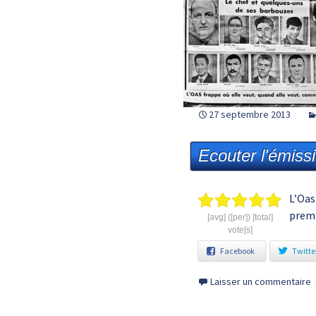
27 septembre 2013
Ecouter l'émiss
L’Oas
premi
[avg] ([per]) [total]
vote[s]
Facebook
Twitte
Laisser un commentaire