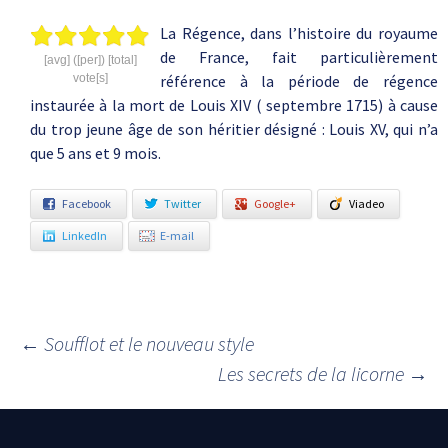
La Régence, dans l’histoire du royaume
de France, fait particulièrement
[avg] ([per]) [total]
vote[s]
référence à la période de régence
instaurée à la mort de Louis XIV ( septembre 1715) à cause
du trop jeune âge de son héritier désigné : Louis XV, qui n’a
que 5 ans et 9 mois.
Facebook
Twitter
Google+
Viadeo
LinkedIn
E-mail
←
Soufflot et le nouveau style
Navigation des articles
Les secrets de la licorne
→