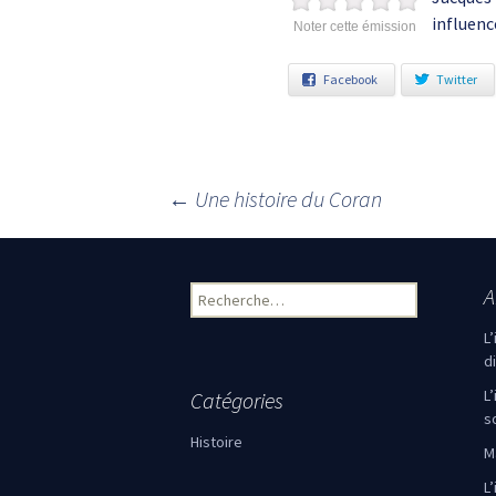
influenc
Noter cette émission
Facebook
Twitter
←
Une histoire du Coran
Navigation des articles
A
Rechercher :
L
d
L
Catégories
s
Histoire
M
L’