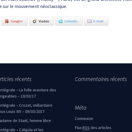
e sur le mouvement néoclassique.
Google+
Viadeo
LinkedIn
E-mail
rticles récents
Commentaires récents
’intégrale – La folle aventure des
irigeables – 10/03/17
’intégrale – Crozat, milliardaire
Méta
ous Louis XIV – 09/03/2017
Connexion
adame de Staël, femme libre
Flux
RSS
des articles
intégrale – Caligula et les