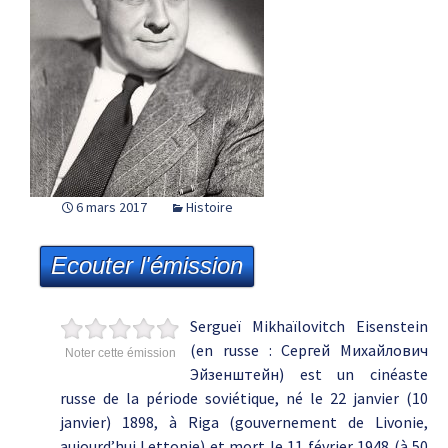
6 mars 2017
Histoire
Ecouter l'émission
Sergueï Mikhaïlovitch Eisenstein
(en russe : Сергей Михайлович
Noter cette émission
Эйзенштейн) est un cinéaste
russe de la période soviétique, né le 22 janvier (10
janvier) 1898, à Riga (gouvernement de Livonie,
aujourd’hui Lettonie) et mort le 11 février 1948 (à 50