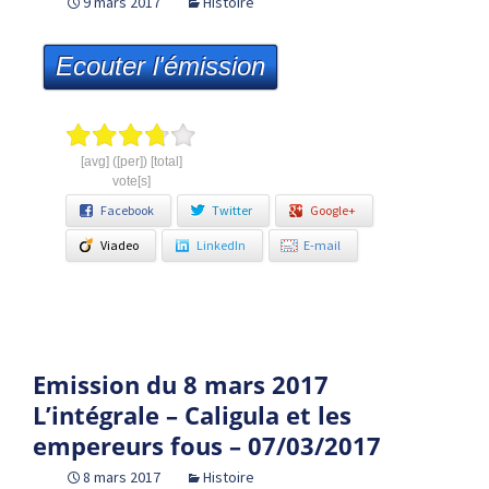
9 mars 2017
Histoire
Ecouter l'émission
[avg] ([per]) [total]
vote[s]
Facebook
Twitter
Google+
Viadeo
LinkedIn
E-mail
Emission du 8 mars 2017
L’intégrale – Caligula et les
empereurs fous – 07/03/2017
8 mars 2017
Histoire