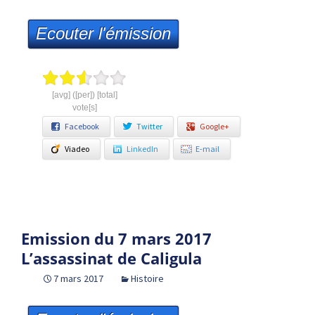
Ecouter l'émission
[avg] ([per]) [total]
vote[s]
Facebook
Twitter
Google+
Viadeo
LinkedIn
E-mail
Emission du 7 mars 2017
L’assassinat de Caligula
7 mars 2017
Histoire