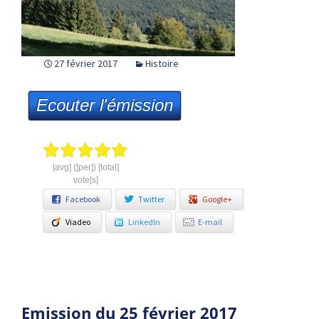
27 février 2017
Histoire
Ecouter l'émission
[avg] ([per]) [total]
vote[s]
Facebook
Twitter
Google+
Viadeo
LinkedIn
E-mail
Emission du 25 février 2017