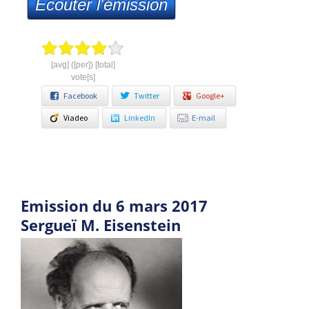
Ecouter l'émission
[avg] ([per]) [total]
vote[s]
Facebook
Twitter
Google+
Viadeo
LinkedIn
E-mail
Emission du 6 mars 2017
Sergueï M. Eisenstein