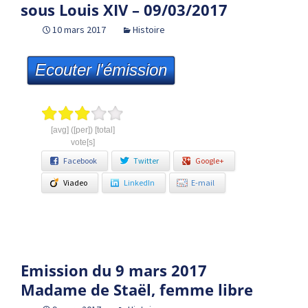
sous Louis XIV – 09/03/2017
10 mars 2017
Histoire
Ecouter l'émission
[avg] ([per]) [total]
vote[s]
Facebook
Twitter
Google+
Viadeo
LinkedIn
E-mail
Emission du 9 mars 2017
Madame de Staël, femme libre