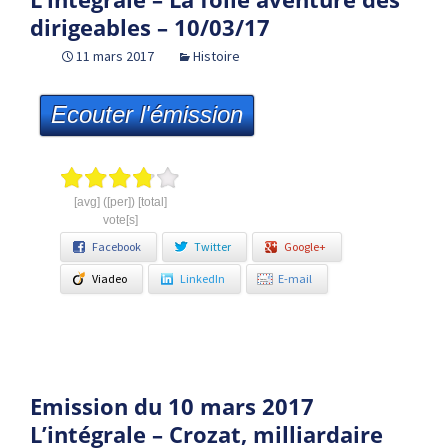
dirigeables – 10/03/17
11 mars 2017
Histoire
Ecouter l'émission
[avg] ([per]) [total]
vote[s]
Facebook
Twitter
Google+
Viadeo
LinkedIn
E-mail
Emission du 10 mars 2017
L’intégrale – Crozat, milliardaire