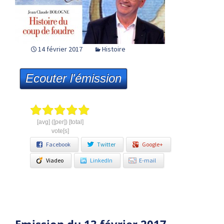
14 février 2017
Histoire
Ecouter l'émission
[avg] ([per]) [total]
vote[s]
Facebook
Twitter
Google+
Viadeo
LinkedIn
E-mail