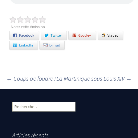
Noter cette émission
Facebook
Twitter
Google+
Viadeo
LinkedIn
E-mail
←
Coups de foudre !
La Martinique sous Louis XIV
→
Navigation des articles
Rechercher :
Articles récents