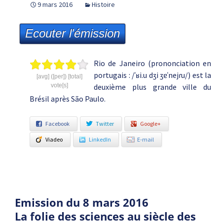
9 mars 2016
Histoire
Ecouter l'émission
Rio de Janeiro (prononciation en
portugais : /ˈʁi.u dʒi ʒɐˈnejɾu/) est la
[avg] ([per]) [total]
vote[s]
deuxième plus grande ville du
Brésil après São Paulo.
Facebook
Twitter
Google+
Viadeo
LinkedIn
E-mail
Emission du 8 mars 2016
La folie des sciences au siècle des