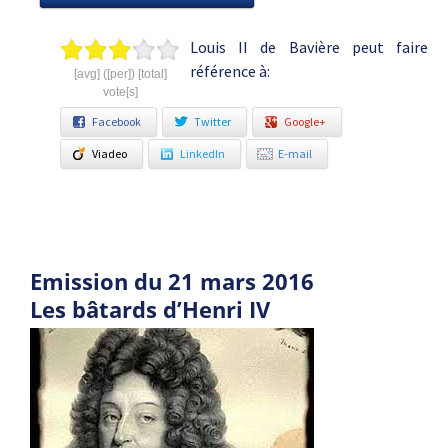
Louis II de Bavière peut faire
référence à:
[avg] ([per]) [total]
vote[s]
Facebook
Twitter
Google+
Viadeo
LinkedIn
E-mail
Emission du 21 mars 2016
Les bâtards d’Henri IV