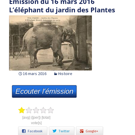
Emission du 16 mars 2016
L’éléphant du jardin des Plantes
16 mars 2016
Histoire
Ecouter l'émission
[avg] ([per]) [total]
vote[s]
Facebook
Twitter
Google+