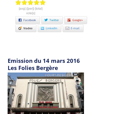
[avg] ([per]) [total]
vote[s]
Facebook
Twitter
Google+
Viadeo
LinkedIn
E-mail
Emission du 14 mars 2016
Les Folies Bergère