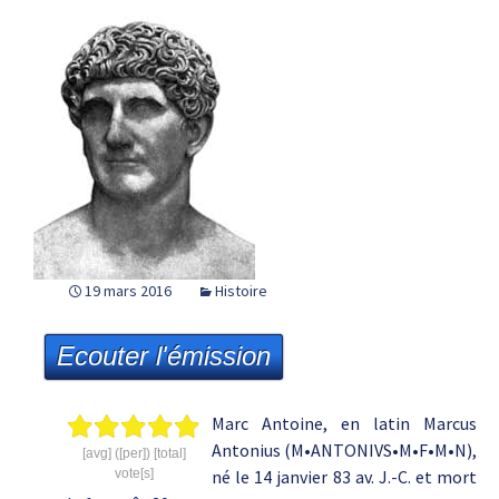
19 mars 2016
Histoire
Ecouter l'émission
Marc Antoine, en latin Marcus
Antonius (M•ANTONIVS•M•F•M•N),
[avg] ([per]) [total]
vote[s]
né le 14 janvier 83 av. J.-C. et mort