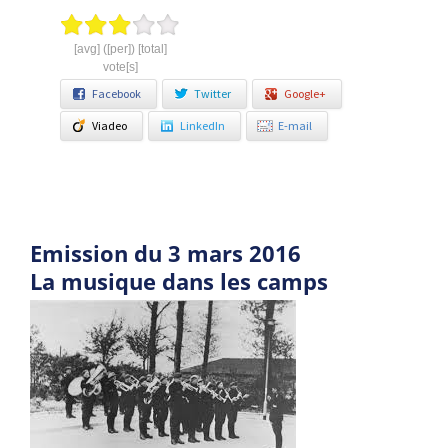
[avg] ([per]) [total]
vote[s]
Facebook
Twitter
Google+
Viadeo
LinkedIn
E-mail
Emission du 3 mars 2016
La musique dans les camps