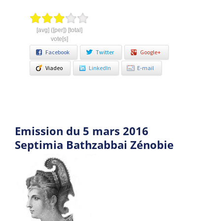
[avg] ([per]) [total]
vote[s]
Facebook
Twitter
Google+
Viadeo
LinkedIn
E-mail
Emission du 5 mars 2016
Septimia Bathzabbai Zénobie