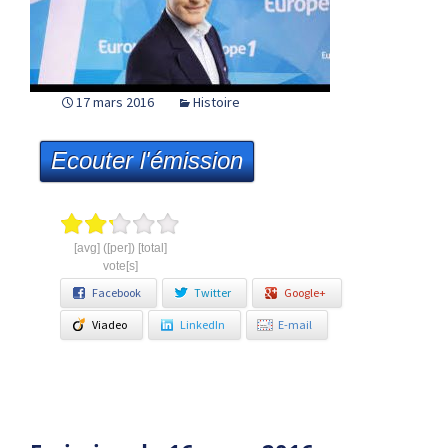
17 mars 2016
Histoire
Ecouter l'émission
[avg] ([per]) [total]
vote[s]
Facebook
Twitter
Google+
Viadeo
LinkedIn
E-mail