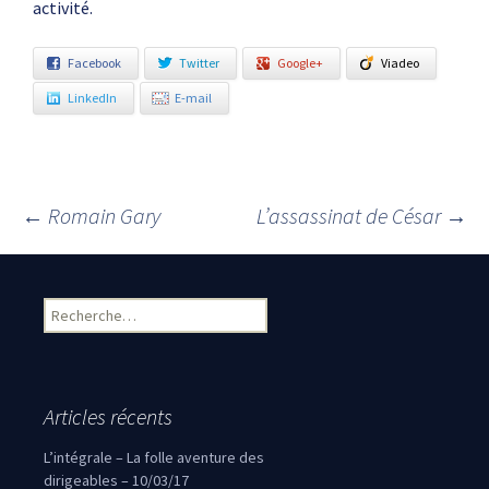
activité.
Facebook
Twitter
Google+
Viadeo
LinkedIn
E-mail
←
Romain Gary
L’assassinat de César
→
Navigation des articles
Rechercher :
Articles récents
L’intégrale – La folle aventure des
dirigeables – 10/03/17