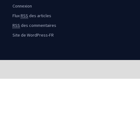
Connexion
Flux
RSS
des articles
RSS
des commentaires
Site de WordPress-FR