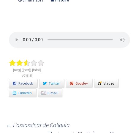
8 mars 2017
Histoire
[avg] ([per]) [total]
vote[s]
Facebook
Twitter
Google+
Viadeo
LinkedIn
E-mail
←
L’assassinat de Caligula