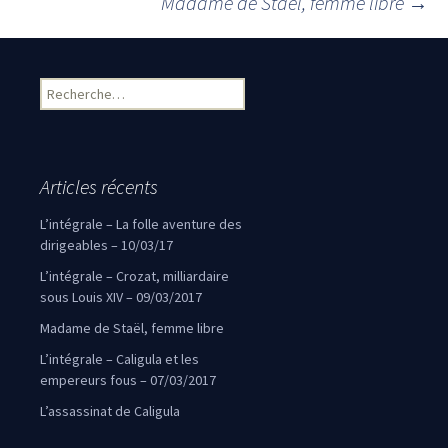
Navigation des articles
Madame de Staël, femme libre
→
Rechercher :
Articles récents
L’intégrale – La folle aventure des
dirigeables – 10/03/17
L’intégrale – Crozat, milliardaire
sous Louis XIV – 09/03/2017
Madame de Staël, femme libre
L’intégrale – Caligula et les
empereurs fous – 07/03/2017
L’assassinat de Caligula