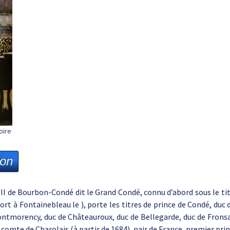
oire
ion
 II de Bourbon-Condé dit le Grand Condé, connu d’abord sous le tit
mort à Fontainebleau le ), porte les titres de prince de Condé, duc
ntmorency, duc de Châteauroux, duc de Bellegarde, duc de Frons
comte de Charolais (à partir de 1684), pair de France, premier prin