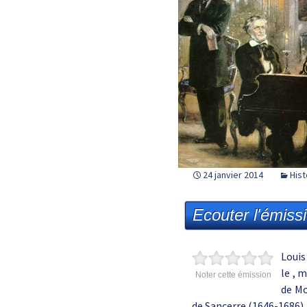
24 janvier 2014
Hist
Ecouter l'émiss
Louis
le , 
Noter cette émission
de Mo
de Sancerre (1646-1686), 