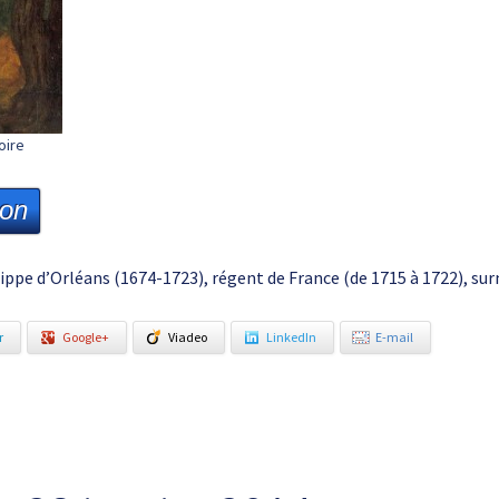
oire
ion
lippe d’Orléans (1674-1723), régent de France (de 1715 à 1722), s
r
Google+
Viadeo
LinkedIn
E-mail