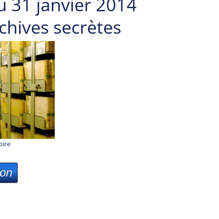
u 31 janvier 2014
rchives secrètes
oire
ion