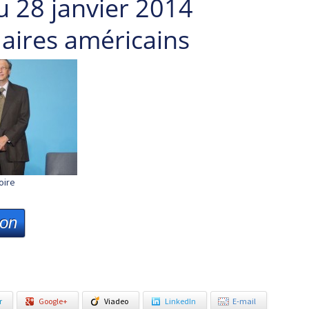
u 28 janvier 2014
daires américains
oire
ion
r
Google+
Viadeo
LinkedIn
E-mail