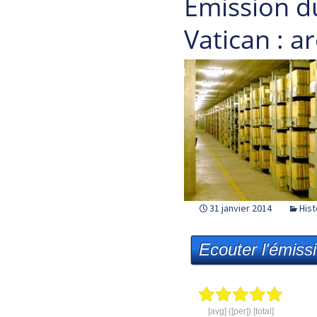
Emission d
Vatican : a
31 janvier 2014
Hist
Ecouter l'émiss
[avg] ([per]) [total]