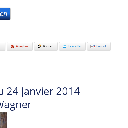
ion
r
Google+
Viadeo
LinkedIn
E-mail
u 24 janvier 2014
 Wagner