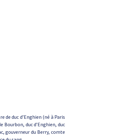
re de duc d’Enghien (né à Paris
 de Bourbon, duc d’Enghien, duc
ac, gouverneur du Berry, comte
ce du sang.