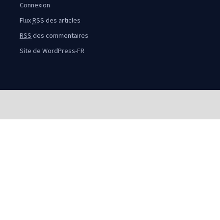
Connexion
Flux
RSS
des articles
RSS
des commentaires
Site de WordPress-FR