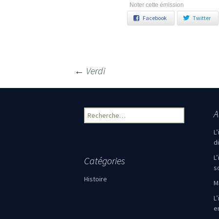
Noter cette émission
Facebook
Twitter
←
Verdi
Navigation des articles
A
Rechercher :
L
d
L
Catégories
s
Histoire
M
L’
e