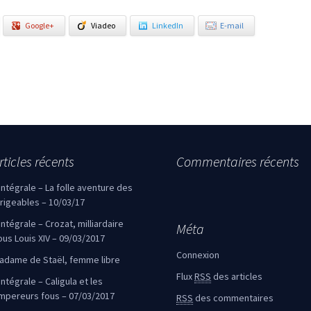
Google+
Viadeo
LinkedIn
E-mail
rticles récents
Commentaires récents
’intégrale – La folle aventure des
irigeables – 10/03/17
’intégrale – Crozat, milliardaire
Méta
ous Louis XIV – 09/03/2017
Connexion
adame de Staël, femme libre
Flux
RSS
des articles
intégrale – Caligula et les
mpereurs fous – 07/03/2017
RSS
des commentaires