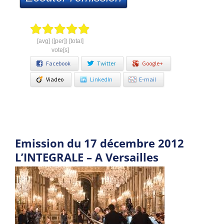
[avg] ([per]) [total]
vote[s]
Facebook
Twitter
Google+
Viadeo
LinkedIn
E-mail
Emission du 17 décembre 2012
L’INTEGRALE – A Versailles