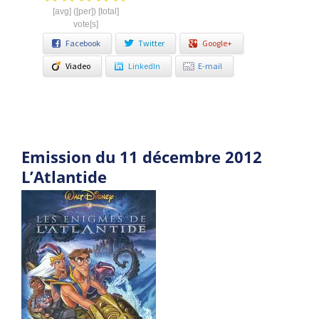
[avg] ([per]) [total]
vote[s]
Facebook
Twitter
Google+
Viadeo
LinkedIn
E-mail
Emission du 11 décembre 2012
L’Atlantide