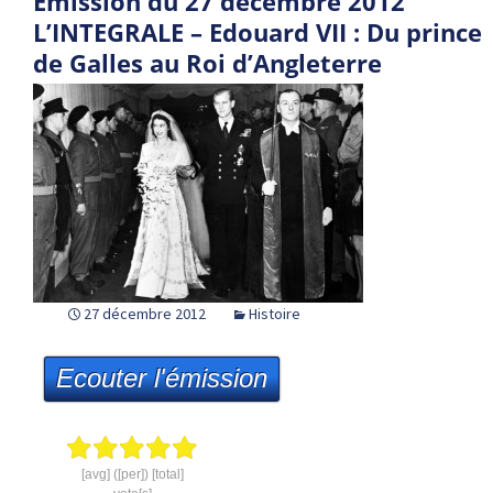
Emission du 27 décembre 2012
L’INTEGRALE – Edouard VII : Du prince
de Galles au Roi d’Angleterre
27 décembre 2012
Histoire
Ecouter l'émission
[avg] ([per]) [total]