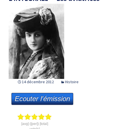
14 décembre 2012
Histoire
Ecouter l'émission
[avg] ([per]) [total]