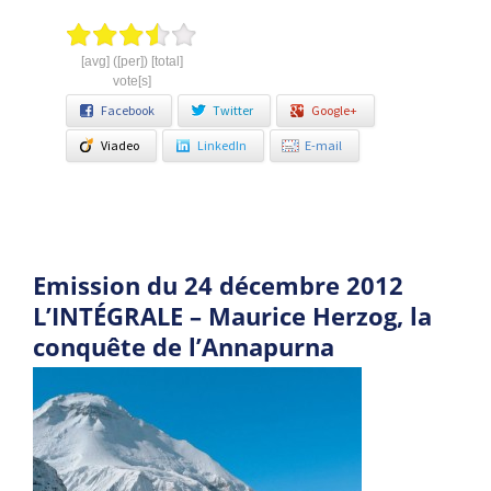
[avg] ([per]) [total]
vote[s]
Facebook
Twitter
Google+
Viadeo
LinkedIn
E-mail
Emission du 24 décembre 2012
L’INTÉGRALE – Maurice Herzog, la
conquête de l’Annapurna