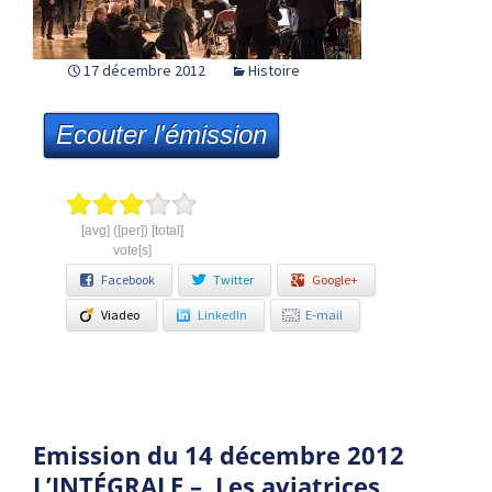
17 décembre 2012
Histoire
Ecouter l'émission
[avg] ([per]) [total]
vote[s]
Facebook
Twitter
Google+
Viadeo
LinkedIn
E-mail
Emission du 14 décembre 2012
L’INTÉGRALE – Les aviatrices