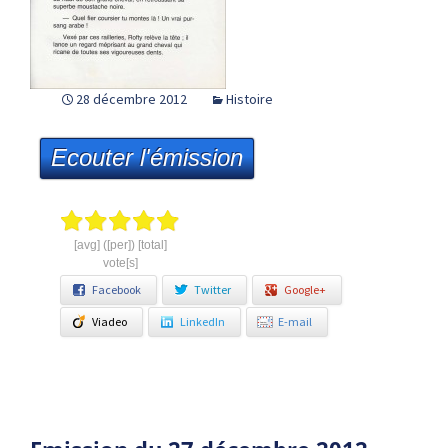
28 décembre 2012
Histoire
Ecouter l'émission
[avg] ([per]) [total]
vote[s]
Facebook
Twitter
Google+
Viadeo
LinkedIn
E-mail