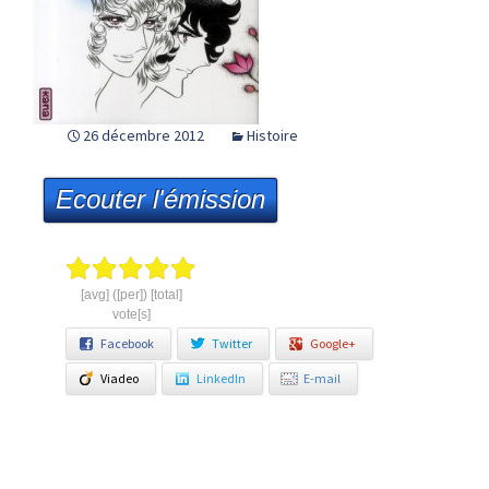
26 décembre 2012
Histoire
Ecouter l'émission
[avg] ([per]) [total]
vote[s]
Facebook
Twitter
Google+
Viadeo
LinkedIn
E-mail