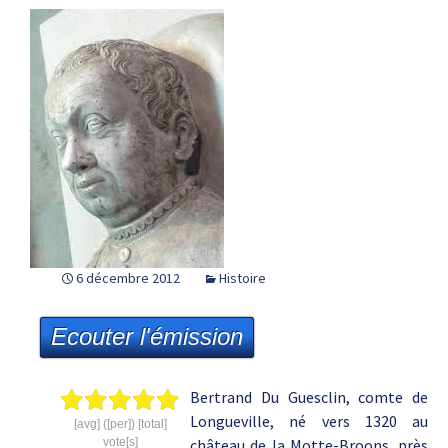
6 décembre 2012
Histoire
Ecouter l'émission
Bertrand Du Guesclin, comte de
Longueville, né vers 1320 au
[avg] ([per]) [total]
vote[s]
château de la Motte-Broons, près