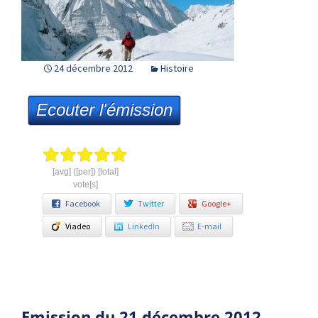
24 décembre 2012
Histoire
Ecouter l'émission
[avg] ([per]) [total]
vote[s]
Facebook
Twitter
Google+
Viadeo
LinkedIn
E-mail
Emission du 21 décembre 2012