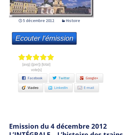
5 décembre 2012
Histoire
Ecouter l'émission
[avg] ([per]) [total]
vote[s]
Facebook
Twitter
Google+
Viadeo
LinkedIn
E-mail
Emission du 4 décembre 2012
L’INTÉGRALE – L’histoire des trains