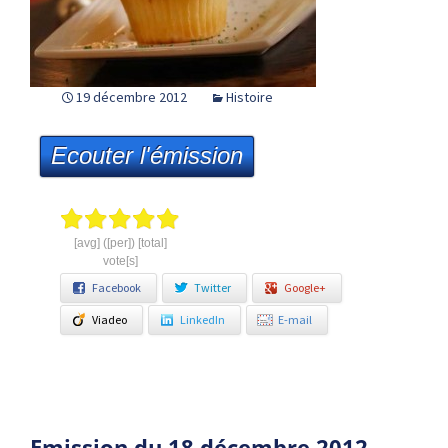
19 décembre 2012
Histoire
Ecouter l'émission
[avg] ([per]) [total]
vote[s]
Facebook
Twitter
Google+
Viadeo
LinkedIn
E-mail
Emission du 18 décembre 2012