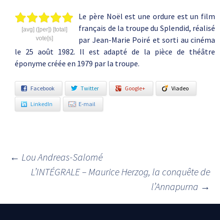
Le père Noël est une ordure est un film
français de la troupe du Splendid, réalisé
[avg] ([per]) [total]
vote[s]
par Jean-Marie Poiré et sorti au cinéma
le 25 août 1982. Il est adapté de la pièce de théâtre
éponyme créée en 1979 par la troupe.
Facebook
Twitter
Google+
Viadeo
LinkedIn
E-mail
←
Lou Andreas-Salomé
Navigation des articles
L’INTÉGRALE – Maurice Herzog, la conquête de
l’Annapurna
→