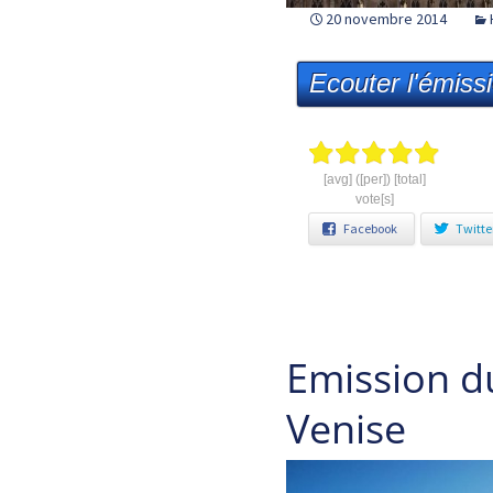
20 novembre 2014
Ecouter l'émiss
[avg] ([per]) [total]
vote[s]
Facebook
Twitte
Emission 
Venise