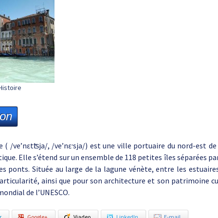
Histoire
ion
e ( /ve’nɛtʦja/, /ve’nɛˑsja/) est une ville portuaire du nord-est de 
tique. Elle s’étend sur un ensemble de 118 petites îles séparées pa
es ponts. Située au large de la lagune vénète, entre les estuaire
icularité, ainsi que pour son architecture et son patrimoine cul
 mondial de l’UNESCO.
r
Google+
Viadeo
LinkedIn
E-mail