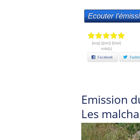
Ecouter l'émiss
[avg] ([per]) [total]
vote[s]
Facebook
Twitte
Emission 
Les malchan