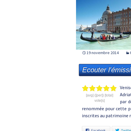
19 novembre 2014
Ecouter l'émiss
Venis
Adria
[avg] ([per]) [total]
vote[s]
par d
renommée pour cette part
inscrites au patrimoine
Facebook
Twitte