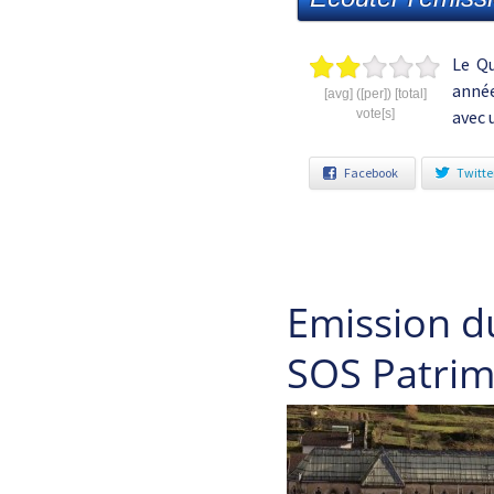
Le Qu
année
[avg] ([per]) [total]
vote[s]
avec 
Facebook
Twitte
Emission 
SOS Patrim