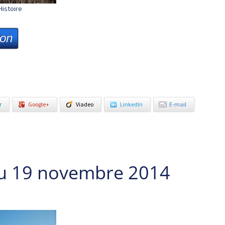
Histoire
ion
r
Google+
Viadeo
LinkedIn
E-mail
du 19 novembre 2014