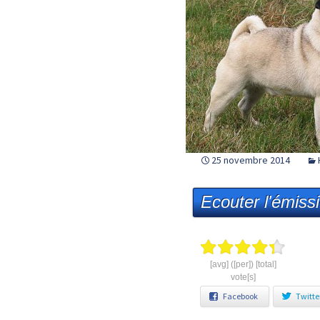
25 novembre 2014
Ecouter l'émiss
[avg] ([per]) [total]
vote[s]
Facebook
Twitte