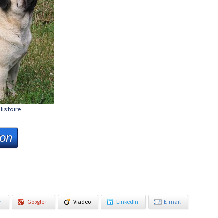
Histoire
ion
r
Google+
Viadeo
LinkedIn
E-mail