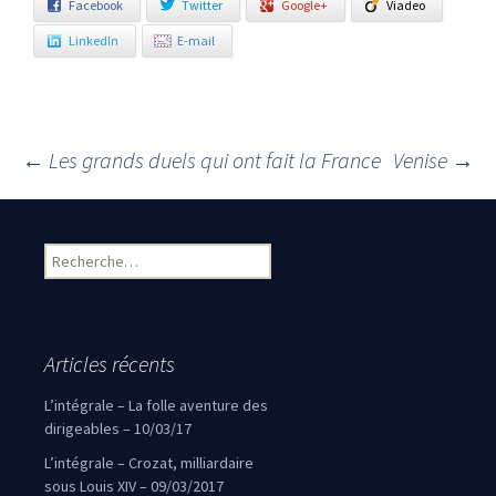
Facebook
Twitter
Google+
Viadeo
LinkedIn
E-mail
←
Les grands duels qui ont fait la France
Venise
→
Navigation des articles
Rechercher :
Articles récents
L’intégrale – La folle aventure des
dirigeables – 10/03/17
L’intégrale – Crozat, milliardaire
sous Louis XIV – 09/03/2017