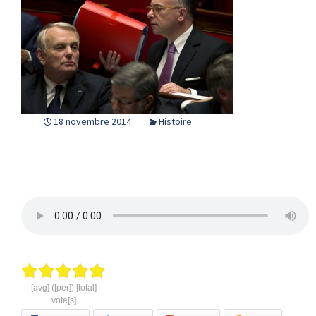
18 novembre 2014
Histoire
[avg] ([per]) [total]
vote[s]