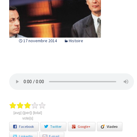
17 novembre 2014
Histoire
[avg] ([per]) [total]
vote[s]
Facebook
Twitter
Google+
Viadeo
LinkedIn
E-mail